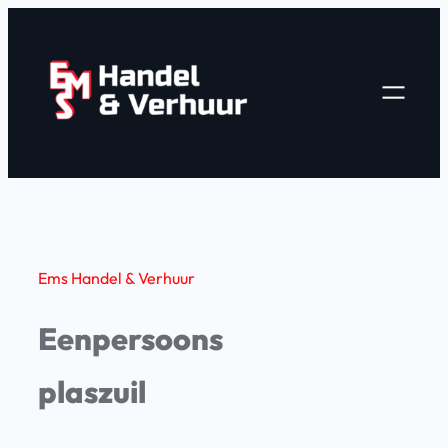
Ga
naar
de
inhoud
Ems Handel & Verhuur
Eenpersoons
plaszuil