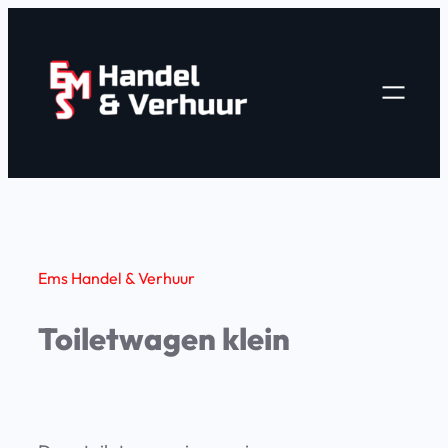
Ga
naar
de
inhoud
Ems Handel & Verhuur
Toiletwagen klein